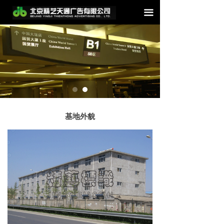
끀
基地外貌