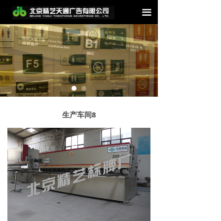
끀
生产车间8