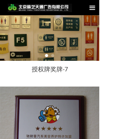
끀
授权牌奖牌-7