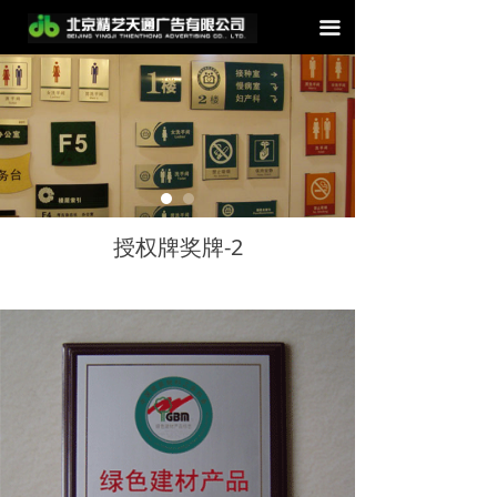
끀
授权牌奖牌-2