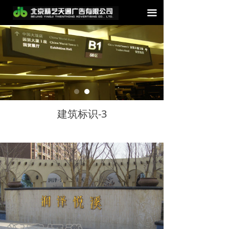
끀
建筑标识-3